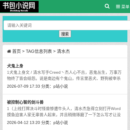
菜单
搜索
首页
> TAG信息列表 > 清水杰
犬鬼上身
1犬鬼上身文 / 清水写手Creed丶杰人心不古，恶鬼丛生，万事万
物终了皆会结怨。说是南边有个鬼山，传言里恶犬、野狗被宰杀
得多了，这些生灵就化作了怨灵，在山里徘徊，林子里刮着的风
2026-07-09 17:33
分类：
p站小说
都像是犬牙交互摩挲声似的，时有血
[详细]
被控制心智的剑斗兽
1（上线打牌决斗时怪兽惨遭牛头人，清水杰急得立刻打开Word
摸鱼迫害人家无辜兽人起来，并且稍微琢磨了一下怎么写才让没
接触过游戏王的读者都看得懂……嗯……）被控制心智的剑斗兽
2026-04-12 13:20
分类：
p站小说
文 / 清水写手Creed丶杰我的回合。今
[详细]