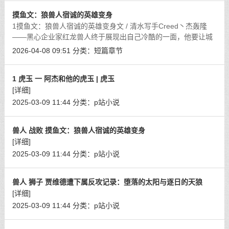
摸鱼文：狼兽人宿诚的英雄变身
1摸鱼文：狼兽人宿诚的英雄变身文 / 清水写手Creed丶杰轰隆
——黑心企业家红龙兽人终于展现出自己冷酷的一面，他要让城
市陷入自己阴谋催生的动荡之中。城市中央的大楼发生剧烈的爆
2026-04-08 09:51
分类：
短篇章节
炸，他所操控的兽人武装军队正在席卷
[详细]
1 虎玉 一 阿杰和他的虎玉 | 虎玉
[详细]
2025-03-09 11:44
分类：
p站小说
兽人 战败 摸鱼文：狼兽人宿诚的英雄变身
[详细]
2025-03-09 11:44
分类：
p站小说
兽人 狮子 贾维德遭下属反攻记录：堕落的太阳与逐日的天狼
[详细]
2025-03-09 11:44
分类：
p站小说