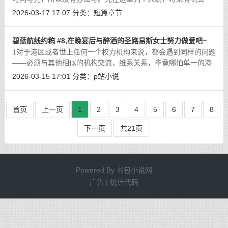
定写！）……初，睦随祥子至母鸡卡，自武道馆事后，病症辄
2026-03-17 17:07
分类：
短篇章节
发，至此逾甚。而祥子乖张愈甚，遂忧
[详细]
碧蓝航线约稿 #8,在晚宴后与醉酒的圣路易斯女士努力做爱吧~
1对于港区或者世上任何一个权力机构来说，都会遇到同样的问题
——必须与其他相似的机构交流，维系关系，毕竟哪怕单一的港
区再强大，也总会遇到自己无法解决的问题。这也就会有酒宴，
2026-03-15 17:01
分类：
p站小说
也就会有不情不愿的觥筹交错；哪怕
[详细]
首页
上一页
1
2
3
4
5
6
7
8
下一页
共21页
Powered By
书包小说网
广告 | 统计代码