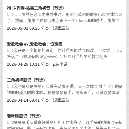
狗书-列传-岛夷三角初音（节选）
1（……虽然在这部史书成书时，狗团与鸡团的故事已经大体结束
了，然而，邦邦世界观仍未迎来下一个krkrdkdk的时代，邦邦世
界仍处于krkrdkdk与黑深残故事的对抗之中。所以，由支持
2026-05-02 09:25
分类：
短篇章节
krkrdkdk的狗团一方所撰写的这部史书的
[详细]
爱欲教会 #7,爱欲教会：设定集
1（这只是一个粗略的设定。估计后面仍然会修改，不过暂且可以
将这个当做现有的设定www）1 神降日后的早期教会组织
（1~39）这是爱欲女神降临后的第一个阶段。这一阶段，女神直
2026-04-26 10:11
分类：
p站小说
接行走在大地上，使用肉体教化人类与异端
[详细]
三角初华载记（节选）
1（这他妈都是啥啊？我看完动弹不得，又一次体会到了当年看完
铁血的孤儿时的体验。我是瑟琴写手，见多识广，可就连瑟琴写
手也不敢采取如此夸张的设定啊！我再也不看少女乐队动漫了！
2026-04-14 09:41
分类：
短篇章节
读史书都要有趣的多！）……于是祥
[详细]
若叶睦载记（节选）
1（呜呜呜乐队番真好看啊！但工作太多了，连手头的约稿也没有
时间写完，所以没有办法写。先在这里列个大纲，将来有机会一