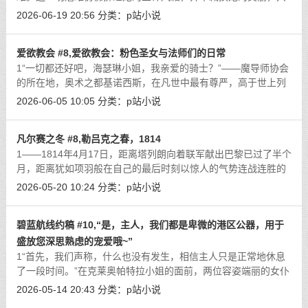
是让她化作一种带刺的水晶构成的玫瑰，越是靠近，就越是容易
2026-06-19 20:56
分类：
p站小说
被刺伤。她开始变得不再信任他人，
[详细]
爱欲教会 #8,爱欲教会：粉色圣女与法师们的日常
1“一切都还好吧，海瑟琳小姐，我亲爱的骑士？”——魔导师协会
的所在地，奥术之都基诺西斯，在凡世中最有尊严，高于世上列
国的伟大城塞，如今正面临着最为凄惨的命运，尽管这件事的促
2026-06-05 10:05
分类：
p站小说
成者正是协会的领导者们。在数十
[详细]
凡尔赛之冬 #8,勒吕克之春，1814
1——1814年4月17日，距离塔列朗向着联军献出巴黎已过了半个
月，距离犹如项羽般在自己的最后时刻以惊人的气势连战连胜的
拿破仑在枫丹白露悲哀地迎接着自己已被最为亲密的战友背叛的
2026-05-20 10:24
分类：
p站小说
这一悲伤事实，流着泪水亲吻军旗，
[详细]
碧蓝航线约稿 #10,“是，主人，我们都是卑微的港区公器，用于
盛放您深思熟虑的宠爱哦~”
1“首先，我们声称，什么也没有发生，相信主人只是正常地休息
了一段时间。”在克莱奥帕特拉小姐的面前，两位容姿端丽的女仆
前辈正抿着嘴，微笑着小声交谈——如果说世上有值得被画进画
2026-05-14 20:43
分类：
p站小说
中的艺术的话，那么斯库拉为贝尔
[详细]