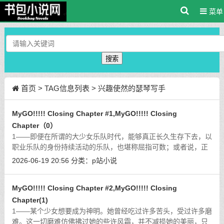
菜单
搜索
首页
> TAG信息列表 > 兴趣使然的瑟琴写手
MyGO!!!!! Closing Chapter #1,MyGO!!!!! Closing
Chapter（0）
1——即便在所谓的大少女乐队时代，能够真正长久生存下去，以
职业乐队的身份持续活动的乐队，也堪称屈指可数；或者说，正
是因为这个世界的音乐文化繁盛到令人吃惊的程度，想要组一辈
2026-06-19 20:56
分类：
p站小说
子的乐队才那么困难。听众的耳朵和
[详细]
MyGO!!!!! Closing Chapter #2,MyGO!!!!! Closing
Chapter(1)
1——某个少女想要成为神明。她曾经吃过许多苦头，受过许多磨
难。这一切磨难仿佛拂过她的些许风霜，并不减损她的美丽，只