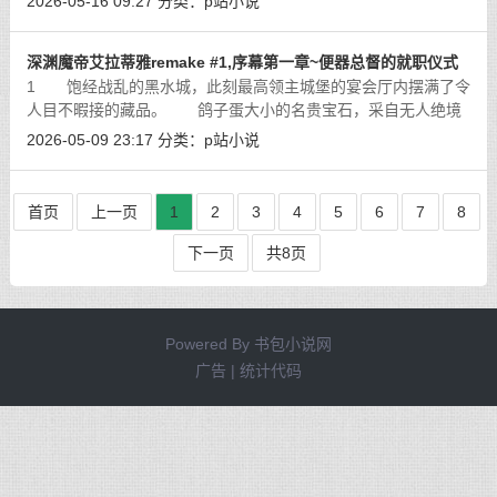
2026-05-16 09:27
分类：
p站小说
再敢哄笑的声音，但无数的目光依
[详细]
深渊魔帝艾拉蒂雅remake #1,序幕第一章~便器总督的就职仪式
1 饱经战乱的黑水城，此刻最高领主城堡的宴会厅内摆满了令
人目不暇接的藏品。 鸽子蛋大小的名贵宝石，采自无人绝境
的珊瑚与琼枝，历史悠久的雕塑和名画，还有金杯，头冠，锦缎
2026-05-09 23:17
分类：
p站小说
和华服，每一件都是能让富商和贵族
[详细]
首页
上一页
1
2
3
4
5
6
7
8
下一页
共8页
Powered By
书包小说网
广告 | 统计代码