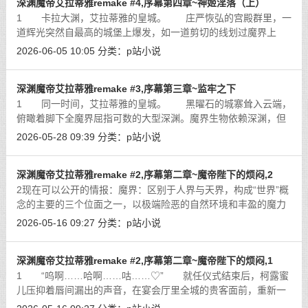
深渊魔帝艾拉蒂雅remake #4,序幕第四章~神姬淫落（上）
1 卡拉大渊，艾拉蒂雅的皇城。 庄严恢弘的宫殿群里，一
道辉光突然自最高的城堡上爆发，如一道剪切的线划过魔界上
空，击穿山脉，撕裂大地，在压倒性的暴风扫去了一万米的乌云
2026-06-05 10:05
分类：
p站小说
后，才有一个冒着烟的身影迟迟地从高
[详细]
深渊魔帝艾拉蒂雅remake #3,序幕第三章~监牢之下
1 同一时间，艾拉蒂雅的皇城。 黑曜石的城寨耸入云端，
俯瞰着脚下全魔界屈指可数的大型深渊。魔界生物依赖深渊，但
也畏惧深渊，因为其即是这个混沌的世界里少数的避难所，但也
2026-05-28 09:39
分类：
p站小说
是最为危险的绝地，即使在诸多魔神
[详细]
深渊魔帝艾拉蒂雅remake #2,序幕第二章~魔帝陛下的烦闷,2
2现在可以公开的情报：魔界：区别于人界与天界，构成“世界”概
念的主要的三个位面之一，以极端险恶的自然环境和丰盈的魔力
资源，以及不分昼夜悬挂头顶的双月著称。魔族：主要居住在魔
2026-05-16 09:27
分类：
p站小说
界的智慧生物的统称，外形从几乎
[详细]
深渊魔帝艾拉蒂雅remake #2,序幕第二章~魔帝陛下的烦闷,1
1 “呜啊……哈啊……咕……♡” 就任仪式结束后，柯露蜜
儿压抑着唇间漏出的声音，在宴会厅里全城的贵客面前，重新一
件一件地穿上衣服。 在魔帝雷厉风行的惩罚之后，台下没有