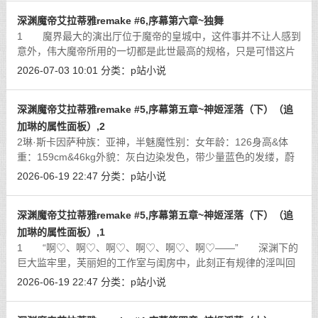
深渊魔帝艾拉蒂雅remake #6,序幕第六章~独舞
1 魔界最大的演出厅位于魔帝的皇城中，这件事并不让人感到
意外，伟大魔帝所用的一切都是此世最高的规格，只是可惜这片
巨大的舞台自建成以来，有资格在其下方落座的观众和在其上方
2026-07-03 10:01
分类：
p站小说
表演的演员都寥寥无几。但这事也并
[详细]
深渊魔帝艾拉蒂雅remake #5,序幕第五章~神姬淫落（下）（追
加琳的属性面板）,2
2琳·斯卡因萨种族：亚神，半魅魔性别：女年龄：126身高&体
重：159cm&46kg外貌：灰白边染发色，带少量蓝色的发缕，蔚
蓝眼瞳，双麻花辫用紫水晶做发结，身材纤细标致的少女。身穿
2026-06-19 22:47
分类：
p站小说
有点魅魔风格的三点式紧身衣，
[详细]
深渊魔帝艾拉蒂雅remake #5,序幕第五章~神姬淫落（下）（追
加琳的属性面板）,1
1 “啊♡、啊♡、啊♡、啊♡、啊♡、啊♡——” 深渊下的
巨大监牢里，芙丽妲的工作室与闺房中，此刻正有规律的淫叫回
荡不绝。 穿过死寂的走廊和冰冷的灯光，穿过一扇符文加固
2026-06-19 22:47
分类：
p站小说
的钢铁大门，大魅魔将这座监狱最
[详细]