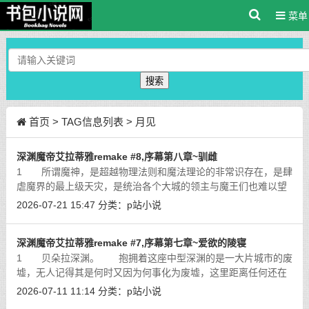
菜单
搜索
首页
> TAG信息列表 > 月见
深渊魔帝艾拉蒂雅remake #8,序幕第八章~驯雌
1 所谓魔神，是超越物理法则和魔法理论的非常识存在，是肆
虐魔界的最上级天灾，是统治各个大城的领主与魔王们也难以望
其项背的绝对的支配者。如此的存在其身体的每一部位都与凡物
2026-07-21 15:47
分类：
p站小说
有着质的差别，而艾拉蒂雅更是魔神
[详细]
深渊魔帝艾拉蒂雅remake #7,序幕第七章~爱欲的陵寝
1 贝朵拉深渊。 抱拥着这座中型深渊的是一大片城市的废
墟，无人记得其是何时又因为何事化为废墟，这里距离任何还在
运转的魔界大城都有超出三千公里的距离，关于它的一切都已经
2026-07-11 11:14
分类：
p站小说
湮没在历史的云烟中，只有深渊的庇
[详细]