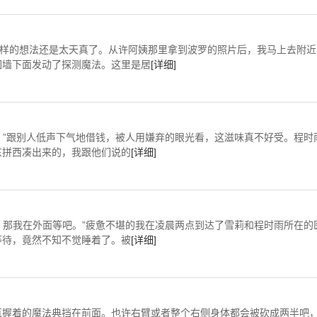
这样的想法还是太天真了。从许阿姨那里拿到波罗的照片后，我马上去附近
围墙下面发动了探测魔法。这里是居
[详细]
吧。”跟别人低声下气地借钱，被人用嫌弃的眼光看，这滋味真不好受。程时
东拼西凑出来的，我跟他们说的
[详细]
啊，那我在外面等吧。”疲惫不堪的我在凌晨两点到达了雪莉和程时雨所在的
等待，竟然不知不觉睡着了。被
[详细]
直握着的魔法典挡在前面。也许右臂或者整个右侧身体都会被砍成两半吧