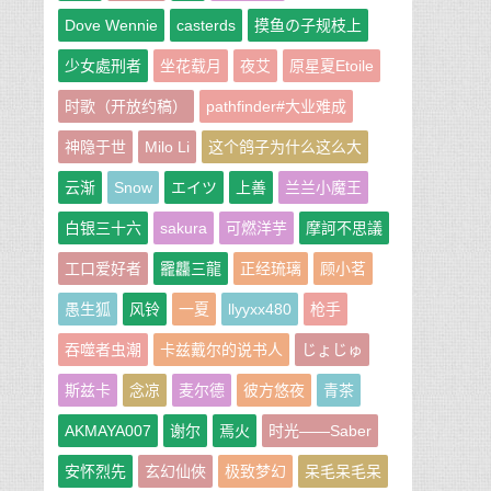
Dove Wennie
casterds
摸鱼の子规枝上
少女處刑者
坐花载月
夜艾
原星夏Etoile
时歌（开放约稿）
pathfinder#大业难成
神隐于世
Milo Li
这个鸽子为什么这么大
云渐
Snow
エイツ
上善
兰兰小魔王
白银三十六
sakura
可燃洋芋
摩訶不思議
工口爱好者
龗龘三龍
正经琉璃
顾小茗
愚生狐
风铃
一夏
llyyxx480
枪手
吞噬者虫潮
卡兹戴尔的说书人
じょじゅ
斯兹卡
念凉
麦尔德
彼方悠夜
青茶
AKMAYA007
谢尔
焉火
时光——Saber
安怀烈先
玄幻仙俠
极致梦幻
呆毛呆毛呆