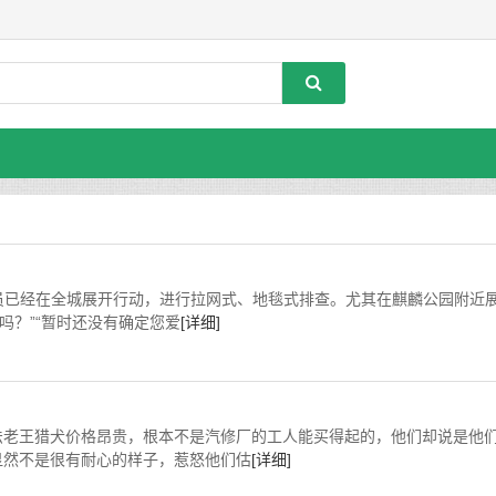
队员已经在全城展开行动，进行拉网式、地毯式排查。尤其在麒麟公园附近
吗？”“暂时还没有确定您爱
[详细]
法老王猎犬价格昂贵，根本不是汽修厂的工人能买得起的，他们却说是他
显然不是很有耐心的样子，惹怒他们估
[详细]