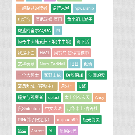
一般路过的读者
逆行人潮
npwarship
电灯泡
唐尼瑞姆|唐门
兔小铜儿潮子
虎鲨阿奎尔AQUA
四
怪奇牛头纯爱萝卜娘(牛牛娘)
篱下活
我是小白
HWJ
风铃鸟 暂停接稿中
玄华奏章
Nero.Zadkiell
旧日
似情
一个大绅士
御野由依
Dr埃德加
沙漏的爱
清风乱域（接稿中）
月淋丶
U酱
瞳梦与观察者
cplast
太上剑帝宏天
Ahsy
質Shitsuten
中文大法
月华术士·青锋社
RIN(鸽子限定版）
anjisuan99
极光剑灵
墨尘
Jarrett
Yui
星屑闪光