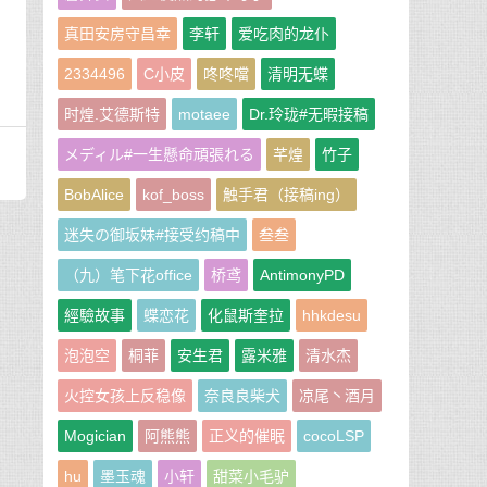
真田安房守昌幸
李轩
爱吃肉的龙仆
2334496
C小皮
咚咚噹
清明无蝶
时煌.艾德斯特
motaee
Dr.玲珑#无暇接稿
メディル#一生懸命頑張れる
芊煌
竹子
BobAlice
kof_boss
触手君（接稿ing）
迷失の御坂妹#接受约稿中
叁叁
（九）笔下花office
桥鸢
AntimonyPD
經驗故事
蝶恋花
化鼠斯奎拉
hhkdesu
泡泡空
桐菲
安生君
露米雅
清水杰
火控女孩上反稳像
奈良良柴犬
凉尾丶酒月
Mogician
阿熊熊
正义的催眠
cocoLSP
hu
墨玉魂
小轩
甜菜小毛驴