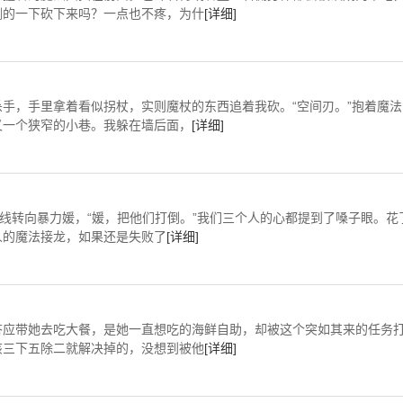
唰的一下砍下来吗？一点也不疼，为什
[详细]
手，手里拿着看似拐杖，实则魔杖的东西追着我砍。“空间刃。”抱着魔法
又一个狭窄的小巷。我躲在墙后面，
[详细]
视线转向暴力媛，“媛，把他们打倒。”我们三个人的心都提到了嗓子眼。花
人的魔法接龙，如果还是失败了
[详细]
答应带她去吃大餐，是她一直想吃的海鲜自助，却被这个突如其来的任务
该三下五除二就解决掉的，没想到被他
[详细]