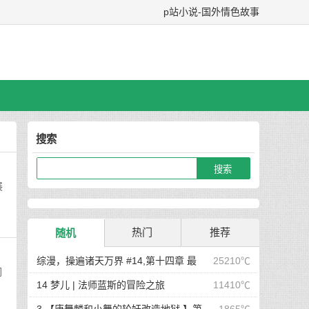
p站小说-国外情色故事
搜索
展
热门
推荐
随机
综漫，操遍诸天万界 #14,第十四章 最
25210℃
们
后在岛屿上的狂欢派对
14 梦儿 | 法师蓝斯的冒险之旅
11410℃