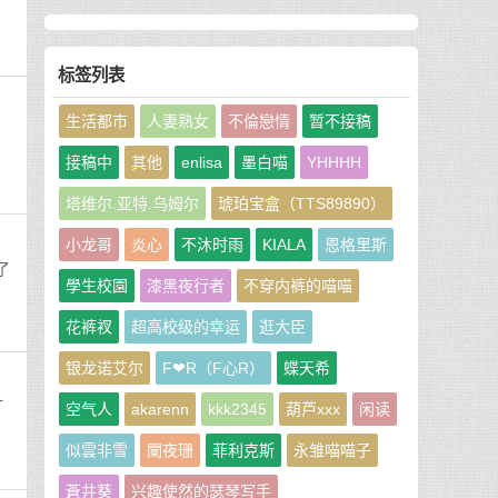
标签列表
生活都市
人妻熟女
不倫戀情
暂不接稿
接稿中
其他
enlisa
墨白喵
YHHHH
塔维尔.亚特.乌姆尔
琥珀宝盒（TTS89890）
小龙哥
炎心
不沐时雨
KIALA
恩格里斯
了
學生校園
漆黑夜行者
不穿内裤的喵喵
花裤衩
超高校级的幸运
逛大臣
银龙诺艾尔
F❤R（F心R）
蝶天希
打
空气人
akarenn
kkk2345
葫芦xxx
闲读
似雲非雪
闌夜珊
菲利克斯
永雏喵喵子
蒼井葵
兴趣使然的瑟琴写手