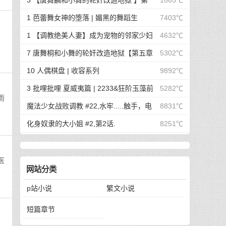
3 【唐舞麟和小舞的轮奸改造地狱 】第
1865℃
一章 惊世魔王现身 | 斗罗大陆同人
1 芭蕾舞女神的堕落 | 媚黑的舞蹈生
7403℃
1 【调教绝美人妻】成为宠物的邻家少妇
4632℃
| 成为宠物的邻家少妇
7 唐舞桐和小舞的轮奸改造地狱【第五章
5302℃
最终的沦陷】 | 斗罗大陆同人
10 人偶棋盘 | 收容系列
9892℃
3 批哩批哩 夏威夷篇 | 2233&狂阶玉藻前
5282℃
雨
篇
魔法少女战败调教 #22,水牢.....触手，电
8831℃
击，冰块，高潮寸止.....我在干什么啊我
化身奴隶的大小姐 #2,第2话.
8251℃
医
网站分类
p站小说
繁文小说
短篇章节
，