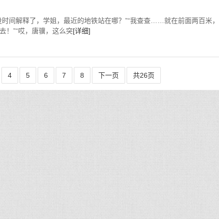
没时间解释了，学姐，最近的地铁站在哪？”“我查查……就在前面两百米，
去！”“哎，唐骥，这么突
[详细]
4
5
6
7
8
下一页
共26页