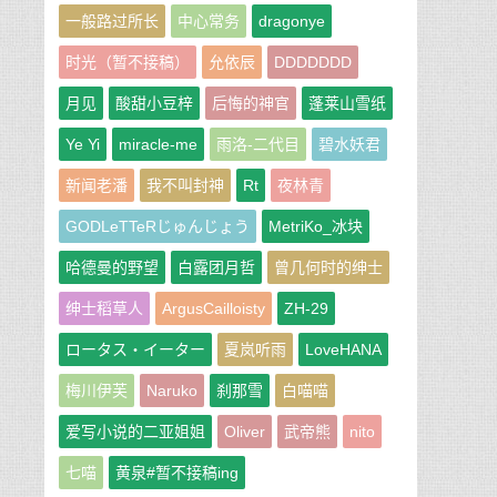
一般路过所长
中心常务
dragonye
时光（暂不接稿）
允依辰
DDDDDDD
月见
酸甜小豆梓
后悔的神官
蓬莱山雪纸
Ye Yi
miracle-me
雨洛-二代目
碧水妖君
新闻老潘
我不叫封神
Rt
夜林青
GODLeTTeRじゅんじょう
MetriKo_冰块
哈德曼的野望
白露团月哲
曾几何时的绅士
绅士稻草人
ArgusCailloisty
ZH-29
ロータス・イーター
夏岚听雨
LoveHANA
梅川伊芙
Naruko
刹那雪
白喵喵
爱写小说的二亚姐姐
Oliver
武帝熊
nito
七喵
黄泉#暂不接稿ing