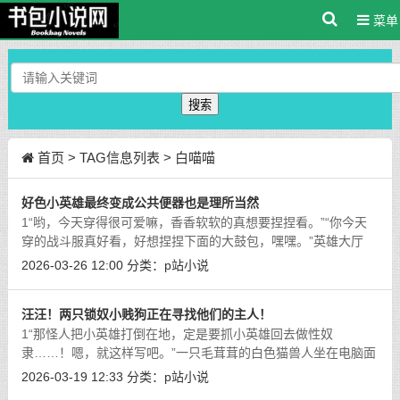
菜单
搜索
首页
> TAG信息列表 > 白喵喵
好色小英雄最终变成公共便器也是理所当然
1“哟，今天穿得很可爱嘛，香香软软的真想要捏捏看。”“你今天
穿的战斗服真好看，好想捏捏下面的大鼓包，嘿嘿。”英雄大厅
中，一个活泼可爱，头顶长着一对兽耳，脑后系着一根长须辫的
2026-03-26 12:00
分类：
p站小说
正太正非常自来熟地向着周围的打
[详细]
汪汪！两只锁奴小贱狗正在寻找他们的主人！
1“那怪人把小英雄打倒在地，定是要抓小英雄回去做性奴
隶……！嗯，就这样写吧。”一只毛茸茸的白色猫兽人坐在电脑面
前，爪子在面前的键盘上飞快敲击着，将自己脑海中小英雄被怪
2026-03-19 12:33
分类：
p站小说
人抓住不停凌辱和调教的画面转变为文字
[详细]